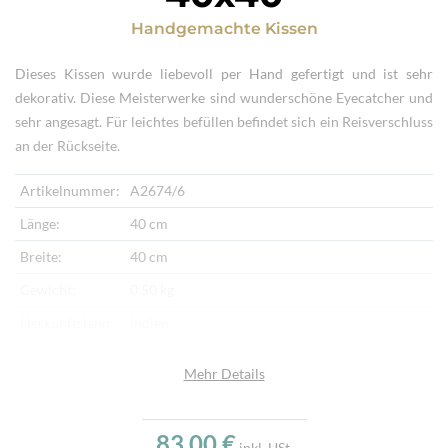
Handgemachte Kissen
Dieses Kissen wurde liebevoll per Hand gefertigt und ist sehr
dekorativ. Diese Meisterwerke sind wunderschöne Eyecatcher und
sehr angesagt. Für leichtes befüllen befindet sich ein Reisverschluss
an der Rückseite.
Artikelnummer:
A2674/6
Länge:
40 cm
Breite:
40 cm
Gewicht:
0,50 kg
Herkunftsland:
Indien
Vorderseite:
Bestickter Stoff
Mehr Details
Rückseite:
Stoff
Verarbeitung:
Handgemacht
83,00 €
inkl. USt.