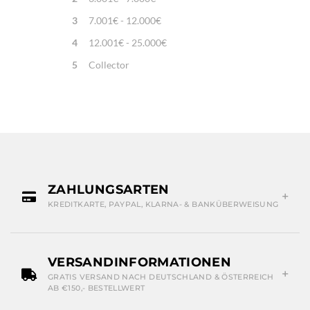
3
7.001€ - 12.000€
4
12.001€ - 25.000€
5
Collector
ZAHLUNGSARTEN
KREDITKARTE, PAYPAL, KLARNA- & BANKÜBERWEISUNG
VERSANDINFORMATIONEN
GRATIS VERSAND NACH DEUTSCHLAND & ÖSTERREICH
AB €150,- BESTELLWERT