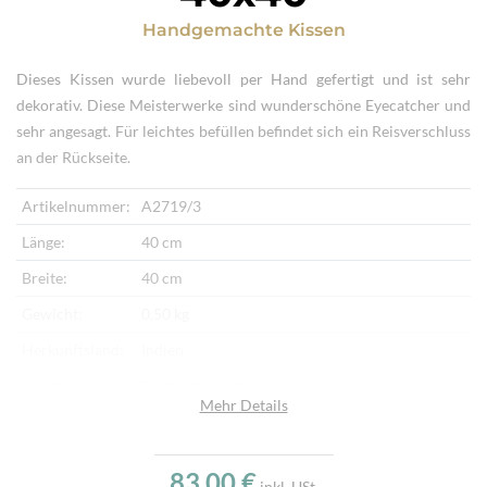
Handgemachte Kissen
Dieses Kissen wurde liebevoll per Hand gefertigt und ist sehr
dekorativ. Diese Meisterwerke sind wunderschöne Eyecatcher und
sehr angesagt. Für leichtes befüllen befindet sich ein Reisverschluss
an der Rückseite.
Artikelnummer:
A2719/3
Länge:
40 cm
Breite:
40 cm
Gewicht:
0,50 kg
Herkunftsland:
Indien
Vorderseite:
Bestickter Stoff
Mehr Details
Rückseite:
Stoff
Verarbeitung:
Handgemacht
83,00 €
inkl. USt.