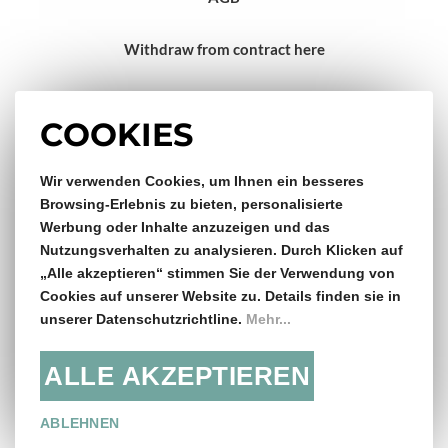
Withdraw from contract here
Impressum
COOKIES
Wir verwenden Cookies, um Ihnen ein besseres
Gratis Versand & Rückversand
Browsing-Erlebnis zu bieten, personalisierte
Werbung oder Inhalte anzuzeigen und das
ab €150,- Bestellwert
Nutzungsverhalten zu analysieren. Durch Klicken auf
„Alle akzeptieren“ stimmen Sie der Verwendung von
14 Tage Rückgaberecht
Cookies auf unserer Website zu. Details finden sie in
unserer Datenschutzrichtline.
Mehr...
ALLE AKZEPTIEREN
Folge uns:
ABLEHNEN