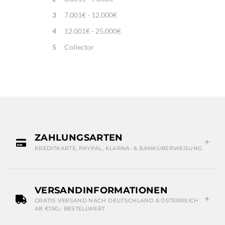
3
7.001€ - 12.000€
4
12.001€ - 25.000€
5
Collector
ZAHLUNGSARTEN
KREDITKARTE, PAYPAL, KLARNA- & BANKÜBERWEISUNG
VERSANDINFORMATIONEN
GRATIS VERSAND NACH DEUTSCHLAND & ÖSTERREICH
AB €150,- BESTELLWERT