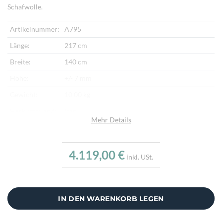
Schafwolle.
Artikelnummer:
A795
Länge:
217 cm
Breite:
140 cm
Höhe:
+/- 7 mm
Gewicht:
10,00 kg
Herkunftsland:
Iran
Mehr Details
Flor:
Schafwolle
Kette:
Schafwolle
4.119,00 €
inkl. USt.
Alter:
Neu
Knotendichte:
360.000/m²
Verarbeitung:
Sehr fein per Hand geknüpft
IN DEN WARENKORB LEGEN
Highlights:
Natürliche Schafwolle, Von Hand geknüpft,
Traditionelle Machart