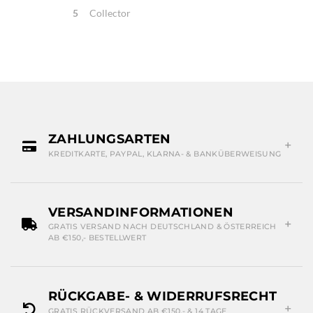
5
Collector
ZAHLUNGSARTEN
KREDITKARTE, PAYPAL, KLARNA- & BANKÜBERWEISUNG
VERSANDINFORMATIONEN
GRATIS VERSAND NACH DEUTSCHLAND & ÖSTERREICH
AB €150,- BESTELLWERT
RÜCKGABE- & WIDERRUFSRECHT
GRATIS RÜCKVERSAND AB €150,- & 14 TAGE