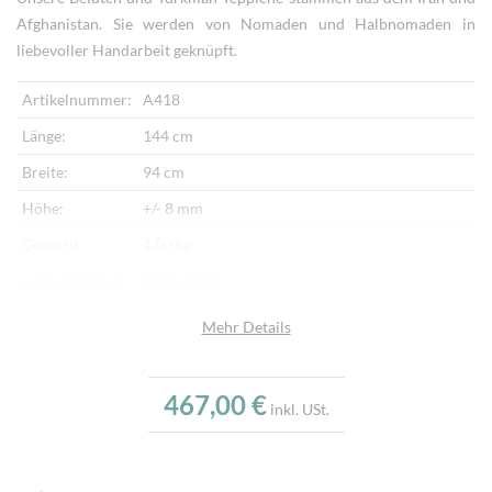
Afghanistan. Sie werden von Nomaden und Halbnomaden in
liebevoller Handarbeit geknüpft.
Artikelnummer:
A418
Länge:
144 cm
Breite:
94 cm
Höhe:
+/- 8 mm
Gewicht:
4,00 kg
Herkunftsland:
Afghanistan
Flor:
Schafwolle
Mehr Details
Kette:
Schafwolle
Alter:
Neu
467,00 €
inkl. USt.
Knotendichte:
190.000/m²
Verarbeitung:
Handgeknüpft