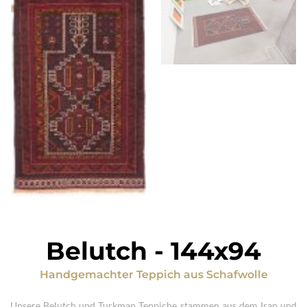
Belutch
-
144x94
Handgemachter Teppich
aus
Schafwolle
Unsere Belutch und Turkman Teppiche stammen aus dem Iran und