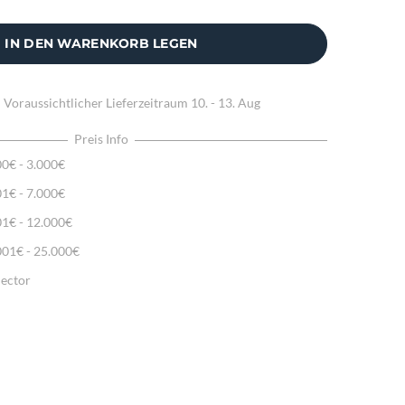
IN DEN WARENKORB LEGEN
:
Voraussichtlicher Lieferzeitraum
10. - 13. Aug
Preis Info
00€ - 3.000€
01€ - 7.000€
01€ - 12.000€
001€ - 25.000€
lector