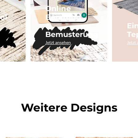
Online
ol
Beratung
&
Ei
Bemusterung
Te
Jetzt ansehen
Jetzt
Weitere Designs