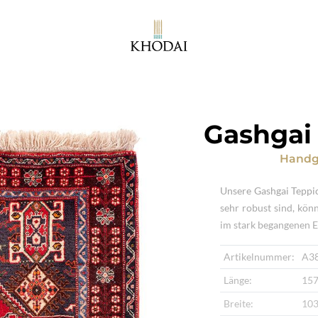
Gashgai 
Handg
Unsere Gashgai Teppi
sehr robust sind, kön
im stark begangenen E
Artikelnummer:
A3
Länge:
157
Breite:
103