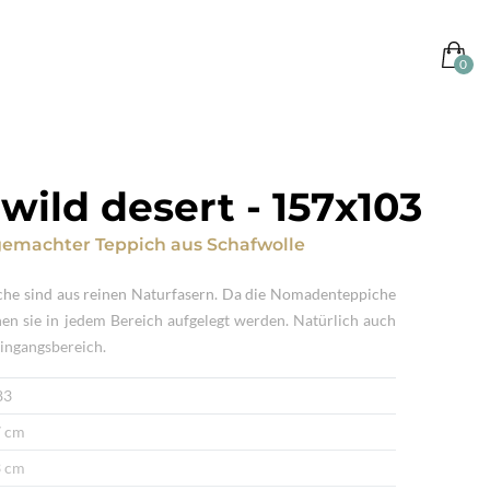
wild desert
-
157x103
emachter Teppich
aus
Schafwolle
che sind aus reinen Naturfasern. Da die Nomadenteppiche
nen sie in jedem Bereich aufgelegt werden. Natürlich auch
ingangsbereich.
83
 cm
 cm