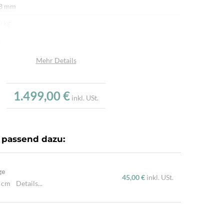
 8 mm
0 kg
n
afwolle
Mehr Details
afwolle
u
1.499,00 €
inkl. USt.
.000/m²
dgeknüpft
 passend dazu:
ürliche Schafwolle, Von Hand geknüpft, Traditionelle
hart
ge
45,00 €
inkl. USt.
0 cm
Details...