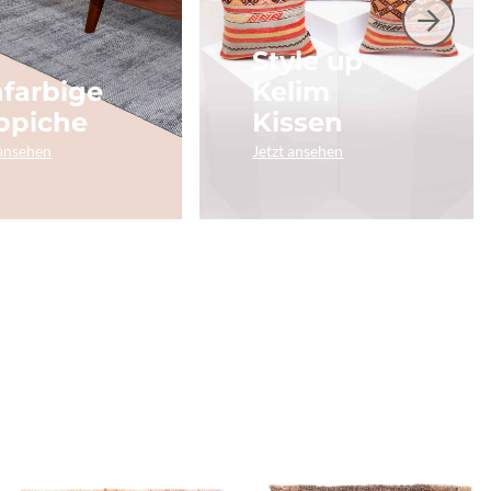
Style up
nfarbige
Kelim
ppiche
Kissen
 ansehen
Jetzt ansehen