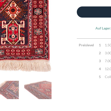
Auf Lager
Preislevel
1
1.5
2
3.0
3
7.0
4
12.
5
Col