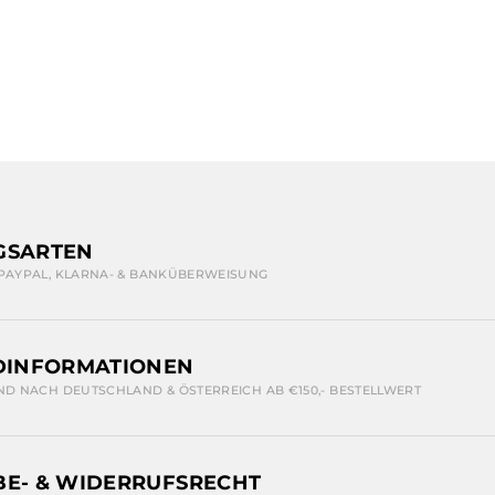
GSARTEN
 PAYPAL, KLARNA- & BANKÜBERWEISUNG
DINFORMATIONEN
ND NACH DEUTSCHLAND & ÖSTERREICH AB €150,- BESTELLWERT
E- & WIDERRUFSRECHT