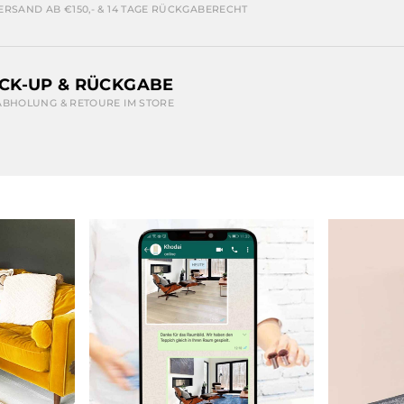
ERSAND AB €150,- & 14 TAGE RÜCKGABERECHT
ICK-UP & RÜCKGABE
ABHOLUNG & RETOURE IM STORE