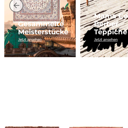
Mama Co
Gesammelte
Berber
Meisterstücke
Teppiche
Jetzt ansehen
Jetzt ansehen