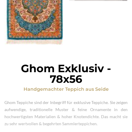
Ghom Exklusiv
-
78x56
Handgemachter Teppich
aus
Seide
Ghom Teppiche sind der Inbegriff für exklusive Teppiche. Sie zeigen
aufwendige, traditionelle Muster & feine Ornamente in den
hochwertigsten Materialien & hoher Knotendichte. Das macht sie
zu sehr wertvollen & begehrten Sammlerteppichen.