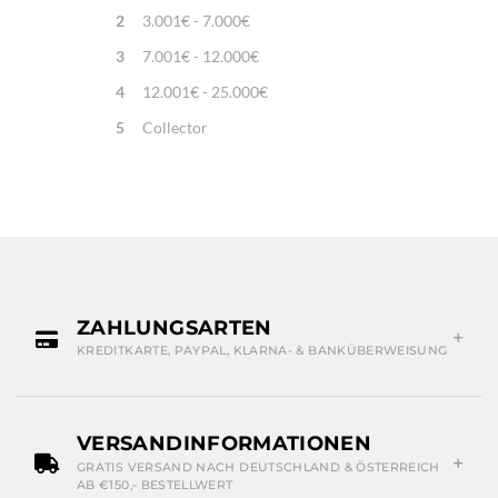
2
3.001€ - 7.000€
3
7.001€ - 12.000€
4
12.001€ - 25.000€
5
Collector
ZAHLUNGSARTEN
KREDITKARTE, PAYPAL, KLARNA- & BANKÜBERWEISUNG
VERSANDINFORMATIONEN
GRATIS VERSAND NACH DEUTSCHLAND & ÖSTERREICH
AB €150,- BESTELLWERT