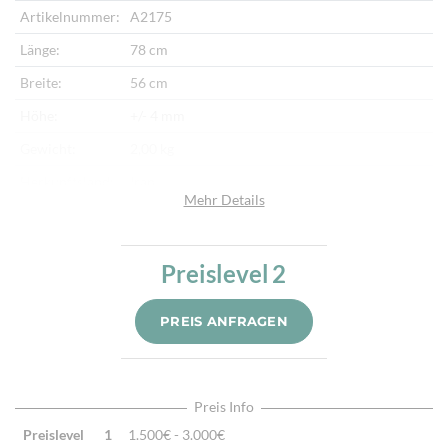
Artikelnummer:
A2175
Länge:
78 cm
Breite:
56 cm
Höhe:
+/- 4 mm
Gewicht:
2,00 kg
Herkunftsland:
Iran
Mehr Details
Flor:
Seide
Kette:
Seide
Preislevel
2
Alter:
Neu
Knotendichte:
1 Mio. /m²
PREIS ANFRAGEN
Verarbeitung:
Sehr fein per Hand geknüpft
Highlights:
Natürliche Schafwolle, Von Hand geknüpft,
Traditionelle Machart
Preis Info
Preislevel
1
1.500€ - 3.000€