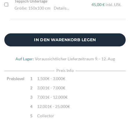
Teppich Unterlage
45,00 €
inkl. USt.
Größe: 150x100 cm
Details...
IN DEN WARENKORB LEGEN
Auf Lager:
Voraussichtlicher Lieferzeitraum
9. - 12. Aug
Preis Info
Preislevel
1
1.500€ - 3.000€
2
3.001€ - 7.000€
3
7.001€ - 12.000€
4
12.001€ - 25.000€
5
Collector