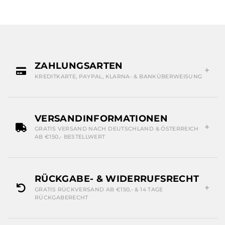
ZAHLUNGSARTEN
KREDITKARTE, PAYPAL, KLARNA- & BANKÜBERWEISUNG
VERSANDINFORMATIONEN
GRATIS VERSAND NACH DEUTSCHLAND & ÖSTERREICH
AB €150,- BESTELLWERT
RÜCKGABE- & WIDERRUFSRECHT
GRATIS RÜCKVERSAND AB €150,- & 14 TAGE
RÜCKGABERECHT