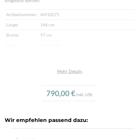
eingesetzt werden.
Artikelnummer:
AH10271
Länge:
146 cm
Breite:
97 cm
Höhe:
+/- 10 mm
Gewicht:
6,00 kg
Herkunftsland:
Iran
Mehr Details
Flor:
Schafwolle
Kette:
Schafwolle
790,00 €
inkl. USt.
Alter:
Neu
Knotendichte:
190.000/m²
Verarbeitung:
Handgeknüpft
Wir empfehlen passend dazu:
Highlights:
Natürliche Schafwolle, Von Hand geknüpft,
Traditionelle Machart