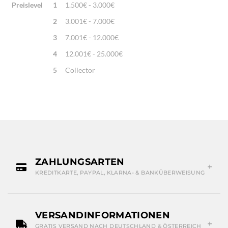
Preislevel
1
1.500€ - 3.000€
2
3.001€ - 7.000€
3
7.001€ - 12.000€
4
12.001€ - 25.000€
5
Collector
ZAHLUNGSARTEN
KREDITKARTE, PAYPAL, KLARNA- & BANKÜBERWEISUNG
VERSANDINFORMATIONEN
GRATIS VERSAND NACH DEUTSCHLAND & ÖSTERREICH