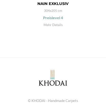
NAIN EXKLUSIV
304x205 cm
Preislevel
4
Mehr Details
© KHODAI - Handmade Carpets