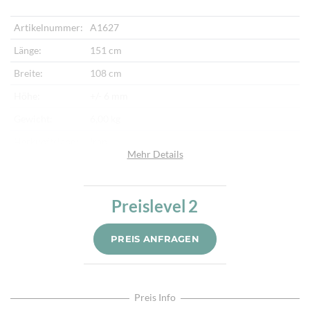
Artikelnummer:
A1627
Länge:
151 cm
Breite:
108 cm
Höhe:
+/- 6 mm
Gewicht:
6,00 kg
Herkunftsland:
Iran
Mehr Details
Flor:
Schafwolle, Seide
Kette:
Baumwolle
Preislevel
2
Alter:
Neu
Knotendichte:
1 Mio. /m²
PREIS ANFRAGEN
Verarbeitung:
Sehr fein per Hand geknüpft
Highlights:
Natürliche Schafwolle, Von Hand geknüpft,
Traditionelle Machart
Preis Info