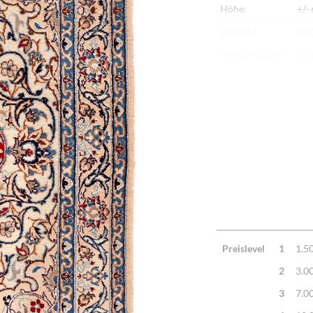
Höhe:
+/-
Gewicht:
3,0
Herkunftsland:
Ira
Flor:
Sch
Kette:
Ba
Alter:
Ne
Knotendichte:
650
Verarbeitung:
Seh
Highlights:
Nat
Mac
Preislevel
1
1.5
2
3.0
3
7.0