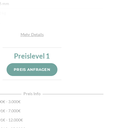
 6 mm
0 kg
n
afwolle, Seide
Mehr Details
umwolle
u
Preislevel
1
.000/m²
PREIS ANFRAGEN
r fein per Hand geknüpft
ürliche Schafwolle, Von Hand geknüpft, Traditionelle
hart
Preis Info
00€ - 3.000€
01€ - 7.000€
01€ - 12.000€