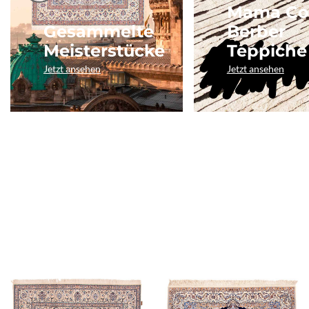
Mama Co
Gesammelte
Berber
Meisterstücke
Teppiche
Jetzt ansehen
Jetzt ansehen