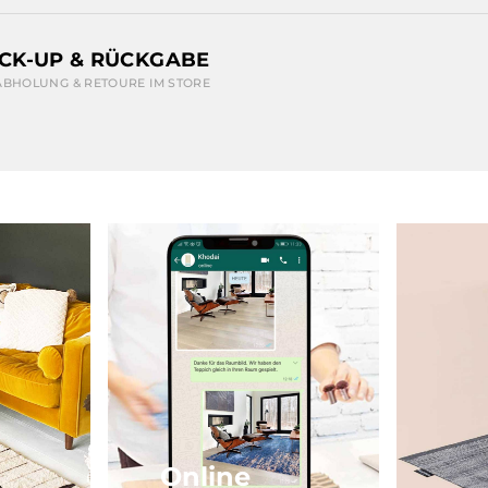
ICK-UP & RÜCKGABE
ABHOLUNG & RETOURE IM STORE
Online