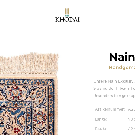
Nain
Handgema
Unsere Nain Exklusiv 
Sie sind der Inbegriff
Besonders fein geknüp
Artikelnummer:
A2
Länge:
93 
Breite:
62 