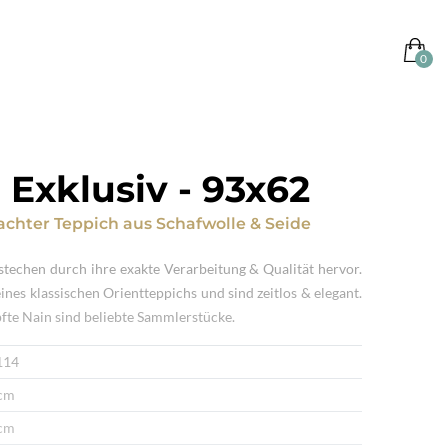
 Exklusiv
-
93x62
chter Teppich
aus
Schafwolle & Seide
stechen durch ihre exakte Verarbeitung & Qualität hervor.
 eines klassischen Orientteppichs und sind zeitlos & elegant.
fte Nain sind beliebte Sammlerstücke.
114
cm
cm