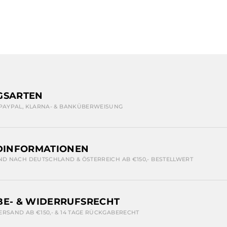
GSARTEN
 PAYPAL, KLARNA- & BANKÜBERWEISUNG
DINFORMATIONEN
ND NACH DEUTSCHLAND & ÖSTERREICH AB €150,- BESTELLWERT
E- & WIDERRUFSRECHT
ERSAND AB €150,- & 14 TAGE RÜCKGABERECHT