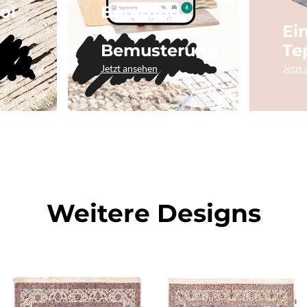
ol
Beratung
&
Ei
Bemusterung
Te
Jetzt ansehen
Jetzt
Weitere Designs