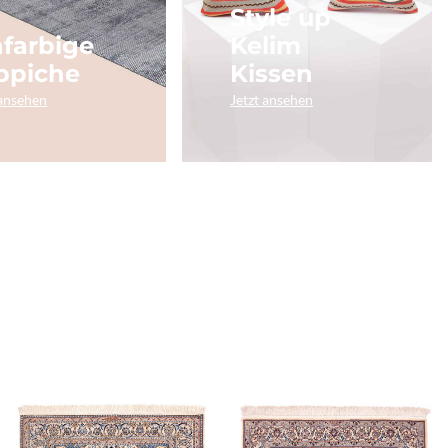
Style up
nfarbige
Kelim
ppiche
Kissen
 ansehen
Jetzt ansehen