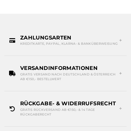
ZAHLUNGSARTEN
KREDITKARTE, PAYPAL, KLARNA- & BANKÜBERWEISUNG
VERSANDINFORMATIONEN
GRATIS VERSAND NACH DEUTSCHLAND & ÖSTERREICH
AB €150,- BESTELLWERT
RÜCKGABE- & WIDERRUFSRECHT
GRATIS RÜCKVERSAND AB €150,- & 14 TAGE
RÜCKGABERECHT