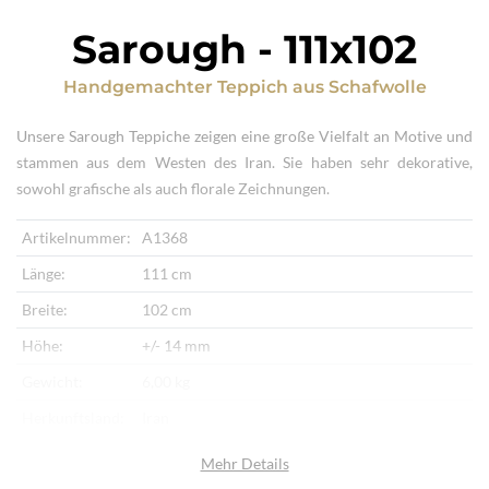
Sarough
-
111x102
Handgemachter Teppich
aus
Schafwolle
Unsere Sarough Teppiche zeigen eine große Vielfalt an Motive und
stammen aus dem Westen des Iran. Sie haben sehr dekorative,
sowohl grafische als auch florale Zeichnungen.
Artikelnummer:
A1368
Länge:
111 cm
Breite:
102 cm
Höhe:
+/- 14 mm
Gewicht:
6,00 kg
Herkunftsland:
Iran
Flor:
Schafwolle
Mehr Details