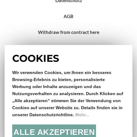
Datenschutz
AGB
Withdraw from contract here
Impressum
COOKIES
Wir verwenden Cookies, um Ihnen ein besseres
Gratis Versand & Rückversand
Browsing-Erlebnis zu bieten, personalisierte
Werbung oder Inhalte anzuzeigen und das
ab €150,- Bestellwert
Nutzungsverhalten zu analysieren. Durch Klicken auf
„Alle akzeptieren“ stimmen Sie der Verwendung von
14 Tage Rückgaberecht
Cookies auf unserer Website zu. Details finden sie in
unserer Datenschutzrichtline.
Mehr...
ALLE AKZEPTIEREN