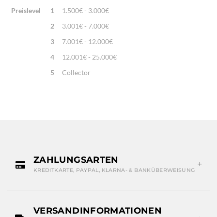
Preislevel
1
1.500€ - 3.000€
2
3.001€ - 7.000€
3
7.001€ - 12.000€
4
12.001€ - 25.000€
5
Collector
ZAHLUNGSARTEN
KREDITKARTE, PAYPAL, KLARNA- & BANKÜBERWEISUNG
VERSANDINFORMATIONEN