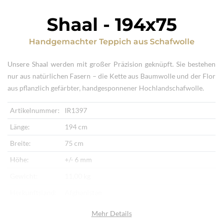
Shaal
-
194x75
Handgemachter Teppich
aus
Schafwolle
Unsere Shaal werden mit großer Präzision geknüpft. Sie bestehen
nur aus natürlichen Fasern – die Kette aus Baumwolle und der Flor
aus pflanzlich gefärbter, handgesponnener Hochlandschafwolle.
Artikelnummer:
IR1397
Länge:
194 cm
Breite:
75 cm
Höhe:
+/- 6 mm
Gewicht:
11,00 kg
Herkunftsland:
Afghanistan
Flor:
Schafwolle
Mehr Details