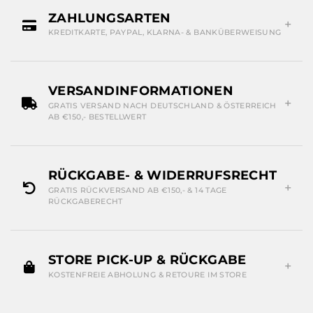
ZAHLUNGSARTEN
KREDITKARTE, PAYPAL, KLARNA- & BANKÜBERWEISUNG
VERSANDINFORMATIONEN
GRATIS VERSAND NACH DEUTSCHLAND & ÖSTERREICH
AB €150,- BESTELLWERT
RÜCKGABE- & WIDERRUFSRECHT
GRATIS RÜCKVERSAND AB €150,- & 14 TAGE
RÜCKGABERECHT
STORE PICK-UP & RÜCKGABE
KOSTENFREIE ABHOLUNG & RETOURE IM STORE