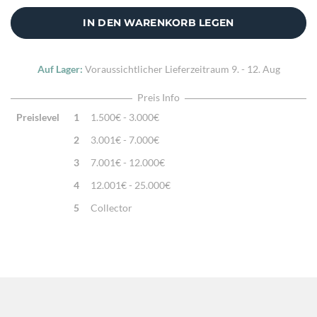
IN DEN WARENKORB LEGEN
Auf Lager:
Voraussichtlicher Lieferzeitraum
9. - 12. Aug
Preis Info
Preislevel
1
1.500€ - 3.000€
2
3.001€ - 7.000€
3
7.001€ - 12.000€
4
12.001€ - 25.000€
5
Collector