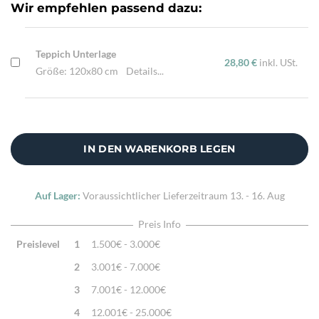
Verarbeitung:
Sehr fein per Hand geknüpft
Wir empfehlen passend dazu:
Highlights:
Natürliche Schafwolle, Von Hand geknüpft,
Traditionelle Machart
Teppich Unterlage
28,80 €
inkl. USt.
Größe: 120x80 cm
Details...
IN DEN WARENKORB LEGEN
Auf Lager:
Voraussichtlicher Lieferzeitraum
13. - 16. Aug
Preis Info
Preislevel
1
1.500€ - 3.000€
2
3.001€ - 7.000€
3
7.001€ - 12.000€
4
12.001€ - 25.000€