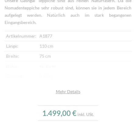
Unsere Gashgai Teppiche sind aus reinen Naturfasern. Da die
Nomadenteppiche sehr robust sind, können sie in jedem Bereich
aufgelegt werden. Natürlich auch im stark begangenen
Eingangsbereich.
Artikelnummer:
A1877
Länge:
110 cm
Breite:
75 cm
Höhe:
+/- 8 mm
Gewicht:
4,00 kg
Herkunftsland:
Iran
Mehr Details
Flor:
Schafwolle
Kette:
Schafwolle
1.499,00 €
inkl. USt.
Alter:
Neu
Knotendichte:
280.000/m²