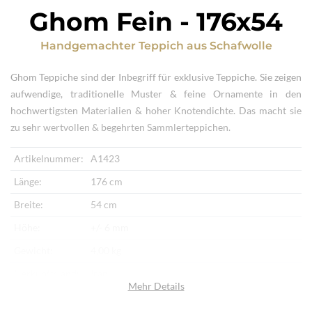
Ghom Fein
-
176x54
Handgemachter Teppich
aus
Schafwolle
Ghom Teppiche sind der Inbegriff für exklusive Teppiche. Sie zeigen
aufwendige, traditionelle Muster & feine Ornamente in den
hochwertigsten Materialien & hoher Knotendichte. Das macht sie
zu sehr wertvollen & begehrten Sammlerteppichen.
Artikelnummer:
A1423
Länge:
176 cm
Breite:
54 cm
Höhe:
+/- 6 mm
Gewicht:
4,00 kg
Herkunftsland:
Iran
Mehr Details
Flor:
Schafwolle