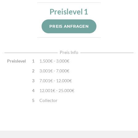
Kette:
Schafwolle
Preislevel
1
Alter:
Neu
Knotendichte:
260.000/m²
PREIS ANFRAGEN
Verarbeitung:
Sehr fein per Hand geknüpft
Highlights:
Natürliche Schafwolle, Von Hand geknüpft,
Traditionelle Machart
Preis Info
Preislevel
1
1.500€ - 3.000€
2
3.001€ - 7.000€
3
7.001€ - 12.000€
4
12.001€ - 25.000€
5
Collector