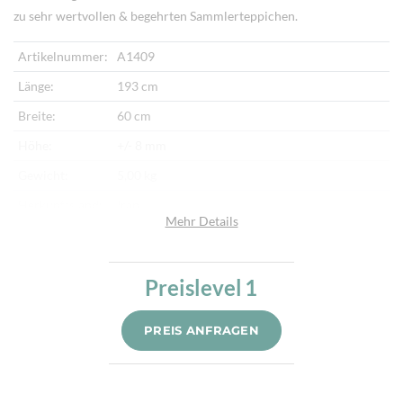
zu sehr wertvollen & begehrten Sammlerteppichen.
Artikelnummer:
A1409
Länge:
193 cm
Breite:
60 cm
Höhe:
+/- 8 mm
Gewicht:
5,00 kg
Herkunftsland:
Iran
Mehr Details
Flor:
Schafwolle
Kette:
Schafwolle
Preislevel
1
Alter:
Neu
Knotendichte:
380.000/m²
PREIS ANFRAGEN
Verarbeitung:
Sehr fein per Hand geknüpft
Highlights:
Natürliche Schafwolle, Von Hand geknüpft,