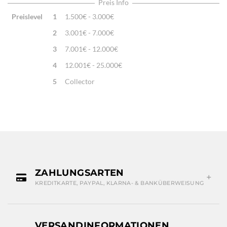
Traditionelle Machart
Preis Info
Preislevel
1
1.500€ - 3.000€
2
3.001€ - 7.000€
3
7.001€ - 12.000€
4
12.001€ - 25.000€
5
Collector
ZAHLUNGSARTEN
KREDITKARTE, PAYPAL, KLARNA- & BANKÜBERWEISUNG
VERSANDINFORMATIONEN