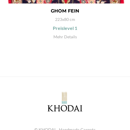
GHOM FEIN
223x80 cm
Preislevel
1
Mehr Details
© KHODAI - Handmade Carpets